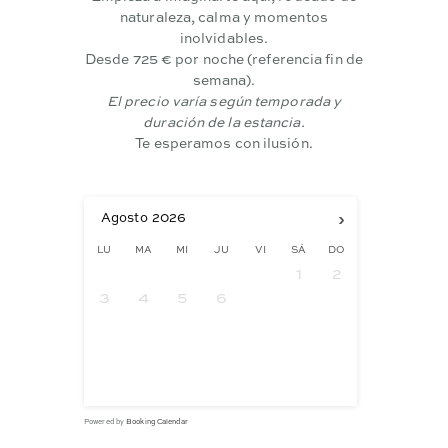
naturaleza, calma y momentos
inolvidables.
Desde 725 € por noche (referencia fin de
semana).
El precio varía según temporada y
duración de la estancia.
Te esperamos con ilusión.
›
Agosto
2026
LU
MA
MI
JU
VI
SÁ
DO
1
2
3
4
5
6
7
8
9
10
11
12
13
14
15
16
17
18
19
20
21
22
23
24
25
26
27
28
29
30
31
Powered by
Booking Calendar