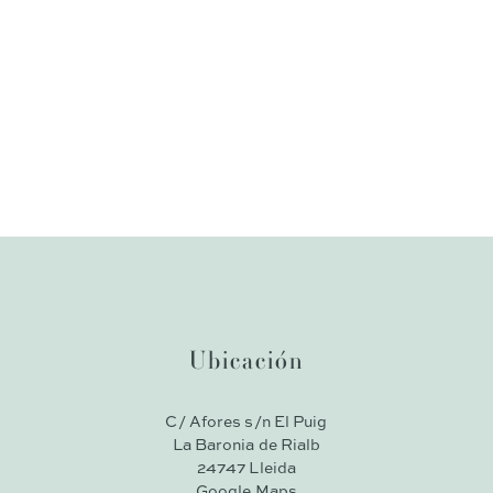
Ubicación
C/ Afores s/n El Puig
La Baronia de Rialb
24747 Lleida
Google Maps